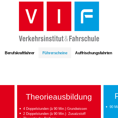
Berufskraftfahrer
Führerscheine
Auffrischungsfahrten
Theorieausbildung
90 Mi
4 Doppelstunden (à 90 Min.) Grundwissen
2 Doppelstunden (à 90 Min.) Zusatzstoff