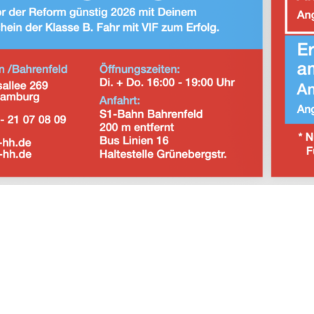
info
@
vif-hh.de
Standort
Goernestraße 9
20249 Hamburg
IMPRESSUM
DATENSCHUTZ