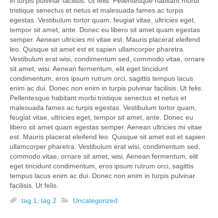
in turpis pulvinar facilisis. Ut felis. Pellentesque habitant morbi
tristique senectus et netus et malesuada fames ac turpis
egestas. Vestibulum tortor quam, feugiat vitae, ultricies eget,
tempor sit amet, ante. Donec eu libero sit amet quam egestas
semper. Aenean ultricies mi vitae est. Mauris placerat eleifend
leo. Quisque sit amet est et sapien ullamcorper pharetra.
Vestibulum erat wisi, condimentum sed, commodo vitae, ornare
sit amet, wisi. Aenean fermentum, elit eget tincidunt
condimentum, eros ipsum rutrum orci, sagittis tempus lacus
enim ac dui. Donec non enim in turpis pulvinar facilisis. Ut felis.
Pellentesque habitant morbi tristique senectus et netus et
malesuada fames ac turpis egestas. Vestibulum tortor quam,
feugiat vitae, ultricies eget, tempor sit amet, ante. Donec eu
libero sit amet quam egestas semper. Aenean ultricies mi vitae
est. Mauris placerat eleifend leo. Quisque sit amet est et sapien
ullamcorper pharetra. Vestibulum erat wisi, condimentum sed,
commodo vitae, ornare sit amet, wisi. Aenean fermentum, elit
eget tincidunt condimentum, eros ipsum rutrum orci, sagittis
tempus lacus enim ac dui. Donec non enim in turpis pulvinar
facilisis. Ut felis.
tag 1
,
tag 2
Uncategorized