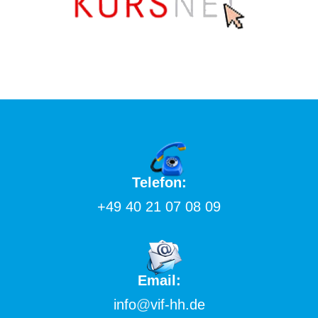
Telefon:
+49 40 21 07 08 09
Email:
info
@
vif-hh.de