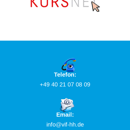
Telefon:
+49 40 21 07 08 09
Email:
info
@
vif-hh.de