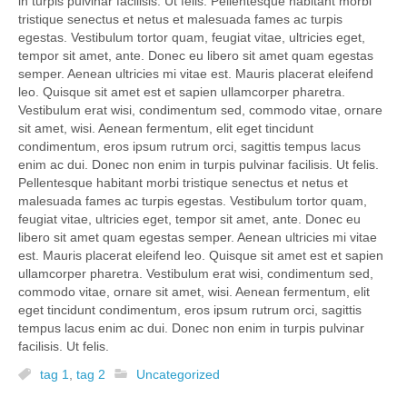
in turpis pulvinar facilisis. Ut felis. Pellentesque habitant morbi
tristique senectus et netus et malesuada fames ac turpis
egestas. Vestibulum tortor quam, feugiat vitae, ultricies eget,
tempor sit amet, ante. Donec eu libero sit amet quam egestas
semper. Aenean ultricies mi vitae est. Mauris placerat eleifend
leo. Quisque sit amet est et sapien ullamcorper pharetra.
Vestibulum erat wisi, condimentum sed, commodo vitae, ornare
sit amet, wisi. Aenean fermentum, elit eget tincidunt
condimentum, eros ipsum rutrum orci, sagittis tempus lacus
enim ac dui. Donec non enim in turpis pulvinar facilisis. Ut felis.
Pellentesque habitant morbi tristique senectus et netus et
malesuada fames ac turpis egestas. Vestibulum tortor quam,
feugiat vitae, ultricies eget, tempor sit amet, ante. Donec eu
libero sit amet quam egestas semper. Aenean ultricies mi vitae
est. Mauris placerat eleifend leo. Quisque sit amet est et sapien
ullamcorper pharetra. Vestibulum erat wisi, condimentum sed,
commodo vitae, ornare sit amet, wisi. Aenean fermentum, elit
eget tincidunt condimentum, eros ipsum rutrum orci, sagittis
tempus lacus enim ac dui. Donec non enim in turpis pulvinar
facilisis. Ut felis.
tag 1
,
tag 2
Uncategorized